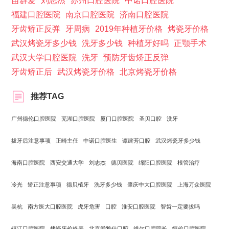
苗群爱
刘志杰
苏州口腔医院
中诺口腔医院
福建口腔医院
南京口腔医院
济南口腔医院
牙齿矫正反弹
牙周病
2019年种植牙价格
烤瓷牙价格
武汉烤瓷牙多少钱
洗牙多少钱
种植牙好吗
正颚手术
武汉大学口腔医院
洗牙
预防牙齿矫正反弹
牙齿矫正后
武汉烤瓷牙价格
北京烤瓷牙价格
推荐TAG
广州德伦口腔医院
芜湖口腔医院
厦门口腔医院
圣贝口腔
洗牙
拔牙后注意事项
正畸主任
中诺口腔医生
谭建芳口腔
武汉烤瓷牙多少钱
海南口腔医院
西安交通大学
刘志杰
德贝医院
绵阳口腔医院
根管治疗
冷光
矫正注意事项
德贝植牙
洗牙多少钱
肇庆中大口腔医院
上海万众医院
吴杭
南方医大口腔医院
虎牙危害
口腔
淮安口腔医院
智齿一定要拔吗
镇江口腔医院
烤瓷牙价格表
北京爱雅仕口腔
维尔口腔院长
恒伦口腔医院