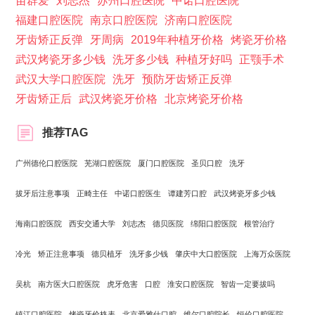
苗群爱
刘志杰
苏州口腔医院
中诺口腔医院
福建口腔医院
南京口腔医院
济南口腔医院
牙齿矫正反弹
牙周病
2019年种植牙价格
烤瓷牙价格
武汉烤瓷牙多少钱
洗牙多少钱
种植牙好吗
正颚手术
武汉大学口腔医院
洗牙
预防牙齿矫正反弹
牙齿矫正后
武汉烤瓷牙价格
北京烤瓷牙价格
推荐TAG
广州德伦口腔医院
芜湖口腔医院
厦门口腔医院
圣贝口腔
洗牙
拔牙后注意事项
正畸主任
中诺口腔医生
谭建芳口腔
武汉烤瓷牙多少钱
海南口腔医院
西安交通大学
刘志杰
德贝医院
绵阳口腔医院
根管治疗
冷光
矫正注意事项
德贝植牙
洗牙多少钱
肇庆中大口腔医院
上海万众医院
吴杭
南方医大口腔医院
虎牙危害
口腔
淮安口腔医院
智齿一定要拔吗
镇江口腔医院
烤瓷牙价格表
北京爱雅仕口腔
维尔口腔院长
恒伦口腔医院