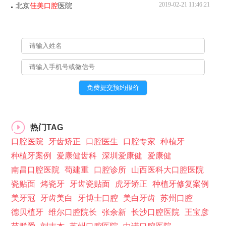
2019-02-21 11:46:21
北京
佳美口腔
医院
热门TAG
口腔医院
牙齿矫正
口腔医生
口腔专家
种植牙
种植牙案例
爱康健齿科
深圳爱康健
爱康健
南昌口腔医院
苟建重
口腔诊所
山西医科大口腔医院
瓷贴面
烤瓷牙
牙齿瓷贴面
虎牙矫正
种植牙修复案例
美牙冠
牙齿美白
牙博士口腔
美白牙齿
苏州口腔
德贝植牙
维尔口腔院长
张余新
长沙口腔医院
王宝彦