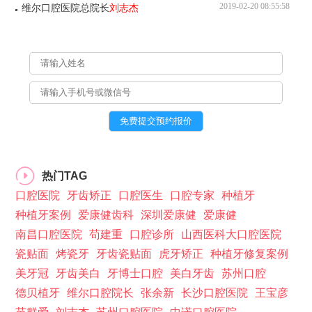
2019-02-20 08:55:58
维尔口腔医院总院长
刘志杰
热门TAG
口腔医院
牙齿矫正
口腔医生
口腔专家
种植牙
种植牙案例
爱康健齿科
深圳爱康健
爱康健
南昌口腔医院
苟建重
口腔诊所
山西医科大口腔医院
瓷贴面
烤瓷牙
牙齿瓷贴面
虎牙矫正
种植牙修复案例
美牙冠
牙齿美白
牙博士口腔
美白牙齿
苏州口腔
德贝植牙
维尔口腔院长
张余新
长沙口腔医院
王宝彦