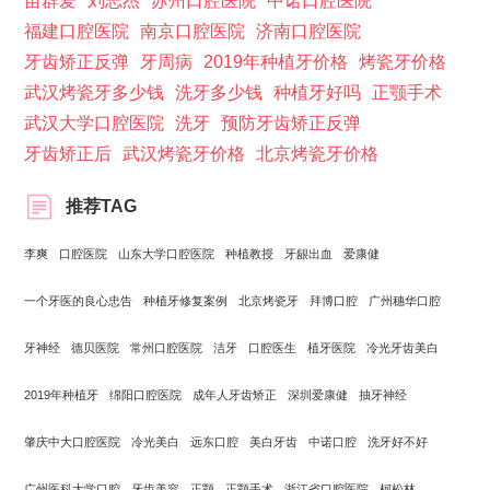
苗群爱
刘志杰
苏州口腔医院
中诺口腔医院
福建口腔医院
南京口腔医院
济南口腔医院
牙齿矫正反弹
牙周病
2019年种植牙价格
烤瓷牙价格
武汉烤瓷牙多少钱
洗牙多少钱
种植牙好吗
正颚手术
武汉大学口腔医院
洗牙
预防牙齿矫正反弹
牙齿矫正后
武汉烤瓷牙价格
北京烤瓷牙价格
推荐TAG
李爽
口腔医院
山东大学口腔医院
种植教授
牙龈出血
爱康健
一个牙医的良心忠告
种植牙修复案例
北京烤瓷牙
拜博口腔
广州穗华口腔
牙神经
德贝医院
常州口腔医院
洁牙
口腔医生
植牙医院
冷光牙齿美白
2019年种植牙
绵阳口腔医院
成年人牙齿矫正
深圳爱康健
抽牙神经
肇庆中大口腔医院
冷光美白
远东口腔
美白牙齿
中诺口腔
洗牙好不好
广州医科大学口腔
牙齿美容
正颚
正颚手术
浙江省口腔医院
柯松林