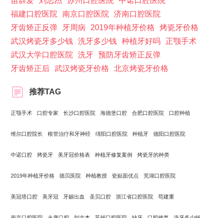
苗群爱
刘志杰
苏州口腔医院
中诺口腔医院
福建口腔医院
南京口腔医院
济南口腔医院
牙齿矫正反弹
牙周病
2019年种植牙价格
烤瓷牙价格
武汉烤瓷牙多少钱
洗牙多少钱
种植牙好吗
正颚手术
武汉大学口腔医院
洗牙
预防牙齿矫正反弹
牙齿矫正后
武汉烤瓷牙价格
北京烤瓷牙价格
推荐TAG
正颚手术
口腔专家
长沙口腔医院
海德堡口腔
合肥口腔医院
口腔种植
维尔口腔院长
根管治疗和牙神经
绵阳口腔医院
种植牙
德阳口腔医院
中诺口腔
烤瓷牙
美牙冠价格表
种植牙修复案例
烤瓷牙的种类
2019年种植牙价格
德贝医院
种植教授
瓷贴面优点
芜湖口腔医院
美冠塔口腔
美牙冠
牙龈出血
圣贝口腔
浙江省口腔医院
苟建重
南京口腔医院
永康口腔
刘志杰
苏州口腔医院
缺牙
口腔修复
洗牙多少钱