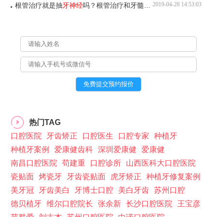
2019-04-28 14:53:03
根管治疗就是抽
牙神经
吗？根管治疗和牙髓治疗是一样吗？
热门TAG
口腔医院
牙齿矫正
口腔医生
口腔专家
种植牙
种植牙案例
爱康健齿科
深圳爱康健
爱康健
南昌口腔医院
苟建重
口腔诊所
山西医科大口腔医院
瓷贴面
烤瓷牙
牙齿瓷贴面
虎牙矫正
种植牙修复案例
美牙冠
牙齿美白
牙博士口腔
美白牙齿
苏州口腔
德贝植牙
维尔口腔院长
张余新
长沙口腔医院
王宝彦