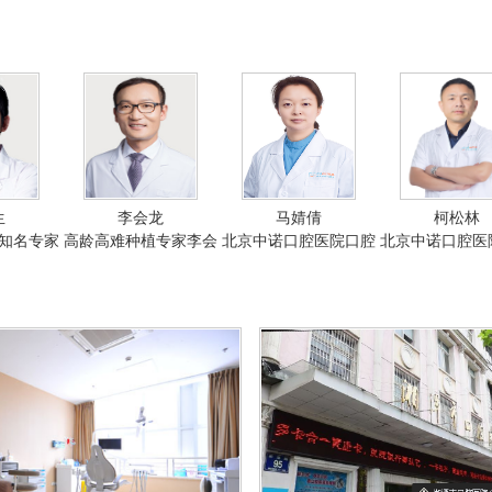
生
李会龙
马婧倩
柯松林
知名专家
高龄高难种植专家李会
北京中诺口腔医院口腔
北京中诺口腔医
生
龙
正畸主任马婧倩
正畸主任柯