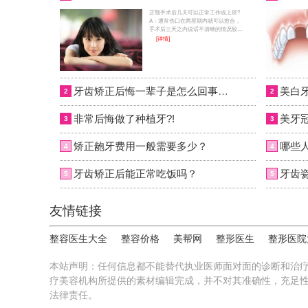
正颚手术后几天可以正常工作或上班?
A：通常伤口在两星期内就可以愈合，
手术后三天之内说话不清晰的情况较为
严重，但通常术后一周之后您就可以如
[详情]
常说话。所以大约1-2周后可以正常上
班。正颚手术后一定要接受牙齿矫正吗?
手术后，颚骨虽然已被移置正常位置，
但因为颚骨移动而改变位置的牙齿仍需
做矫正治疗把才能将牙齿咬合调至最理
想位置。全国预约电话：400-616-
牙齿矫正后悔一辈子是怎么回事，牙齿矫正为什么要后悔?
2
2
6769，微信：wuyoubianmei。
非常后悔做了种植牙?!
3
3
矫正龅牙费用一般需要多少？
4
4
牙齿矫正后能正常吃饭吗？
牙齿
5
5
友情链接
整容医生大全
整容价格
美帮网
整形医生
整形医院
本站声明：任何信息都不能替代执业医师面对面的诊断和治
疗美容机构所提供的素材编辑完成，并不对其准确性，充足
法律责任。