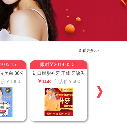
查看更多>>
-05-31
限时至2019-06-30
牙缝 牙缺失
上海超声波洁牙悦美专享
美观 坚固耐用
179元 深度清洁牙齿
￥179
店价￥600
门店价￥630