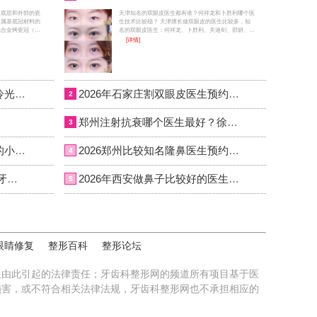
基底层和外部的瓷
天津知名的双眼皮医生都有谁？何祥龙和卜胜利哪个医
金属基底冠材料的
生技术比较稳？ 天津擅长做双眼皮的医生比较多，知
属合金烤瓷冠（以
名的双眼皮医生：何祥龙、卜胜利、关迪剑、邵妍、夏
），非贵金属合金
红福、毕小丽，尤其何医生和卜医生咨询和预约的最
[详情]
烤瓷冠、钴铬合金
多，据顾客反馈这两个医生都不错，咨询预约添加微信
合金烤瓷冠。（烤
号：bianmei0528或者直接拨打400-616-6769，详细沟
ianmei）
通。
冷光牙齿美白能保持多久？冷光牙齿美白常见问题解答
2026年石家庄割双眼皮医生预约TOP10：李兵、何连宝、翟彦刚、毛俊涛、丁庆丰、崔剑、张洁、王亚斌、马云鹏、张玉辉、李海霞
2
郑州注射抗衰哪个医生最好？徐建平、张歌、赵永华、张婉霞、王妍芝、唐喜、李娟、朱怡梦哪个好？
3
牙齿美白多少钱？牙齿美白的小窍门大全
2026郑州比较知名隆鼻医生预约排行榜大全：胡志成、周蔚、张海洋、王启立、张鹏、李冰谁做鼻子更好？
4
烤瓷牙价格表 武汉北京烤瓷牙最新价格表
2026年西安做鼻子比较好的医生有哪些？曾熬、霍玉旺、房志强、蒋立、刘宝军哪个更好？
5
眼睛修复
整形百科
整形论坛
担由此引起的法律责任；牙齿科整形网的频道所有项目基于医
损害，或不符合相关法律法规，牙齿科整形网也不承担相应的