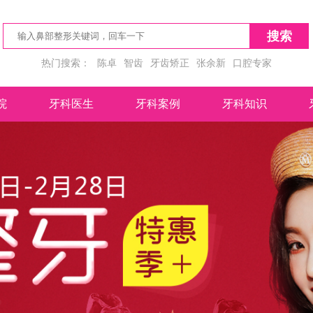
搜索
热门搜索：
陈卓
智齿
牙齿矫正
张余新
口腔专家
院
牙科医生
牙科案例
牙科知识