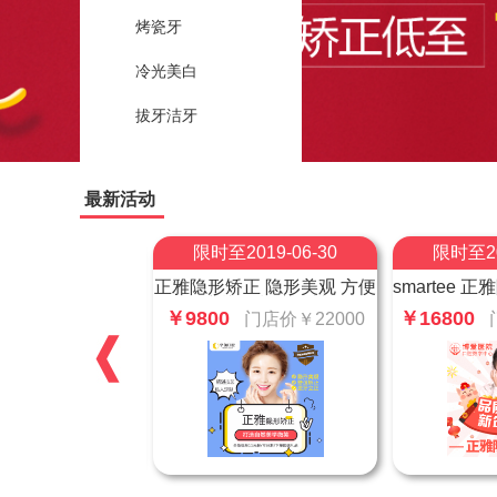
烤瓷牙
冷光美白
拔牙洁牙
最新活动
019-06-30
限时至2019-06-30
限时至20
正 隐形美观 方便
smartee 正雅隐形矫正❤新春
美国进口达妃
 轻松变女神
特惠
￥16800
￥99
门店价￥22000
门店价￥25800
门