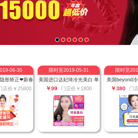
19-05-31
限时至2019-05-15
限时至2019
琦冷光美白 单
美国beyond冷光美白 30分
进口树脂补牙 
次
钟快速拥有大白牙
龋齿 色泽自然
￥380
￥158
店价￥1800
门店价￥1800
门