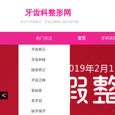
牙齿科整形网
专注于牙齿矫正、牙齿正畸等口腔牙齿问题
热门关注
首页
牙科医
牙齿矫正
牙齿种植
隐形矫正
牙齿正畸
瓷贴面
<
美牙冠
缺牙镶牙