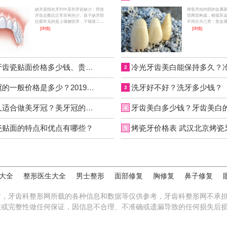
缺牙是指在牙列中某些牙齿缺少，而使
烤瓷牙由内部的金属
牙齿总数比正常应有的少。孩子缺牙部
层两层构成，根据其
位最常见的是上颌侧切牙，下颌第二双
不同分为三类：贵金
尖牙和第三磨牙。这些牙为什么容易出
金合金烤瓷冠为代表
[详情]
[详情]
现缺额?因为在人类进化演变的过程中，
烤瓷冠（以镍铬合金
这些牙属于退化性器官，说不定有朝一
烤瓷冠为代表），钛
日完全退化掉了。缺牙修复微信咨询
瓷牙微信咨询：wuyoub
（wuyoubianmei）
美白牙齿瓷贴面价格多少钱、贵不贵？
2
美牙冠的一般价格是多少？2019年最新美牙冠价格表参考
洗牙好不好？洗牙多少钱？
3
哪些人适合做美牙冠？美牙冠的优点有哪些？
4
瓷贴面的特点和优点有哪些？
5
大全
整形医生大全
男士整形
面部修复
胸修复
鼻子修复
疗，牙齿科整形网所载的各种信息和数据等仅供参考，牙齿科整形网不承
性或完整性做任何保证，因信息不合理、不准确或遗漏导致的任何损失后