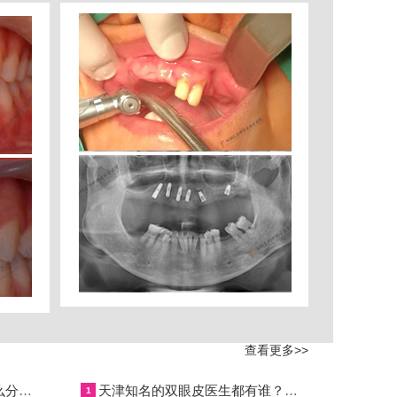
查看更多>>
烤瓷牙有哪几种？烤瓷牙怎么分类？
天津知名的双眼皮医生都有谁？何祥龙、卜胜利、关迪剑、邵妍、夏红福、毕小丽谁双眼皮做得好？
1