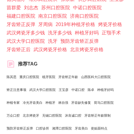
苗群爱
刘志杰
苏州口腔医院
中诺口腔医院
福建口腔医院
南京口腔医院
济南口腔医院
牙齿矫正反弹
牙周病
2019年种植牙价格
烤瓷牙价格
武汉烤瓷牙多少钱
洗牙多少钱
种植牙好吗
正颚手术
武汉大学口腔医院
洗牙
预防牙齿矫正反弹
牙齿矫正后
武汉烤瓷牙价格
北京烤瓷牙价格
推荐TAG
陈其思
重庆口腔医院
植牙医院
牙齿矫正年龄
山西医科大口腔医院
矫正注意事项
武汉大学口腔医院
王宝彦
中诺口腔
陈卓
种植牙好吗
种植专家
冷光牙齿美白
种植牙
林自强
牙齿缺失修复
荷马口腔医院
万众口腔
北京烤瓷牙
无锡口腔医院
沐良诚口腔
牙齿矫正年龄限制
预防牙齿矫正反弹
口腔诊所
湘潭口腔医院
牙齿美白
瓷贴面特点