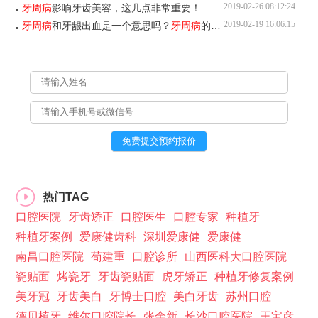
2019-02-26 08:12:24
牙周病
影响牙齿美容，这几点非常重要！
2019-02-19 16:06:15
牙周病
和牙龈出血是一个意思吗？
牙周病
的原因有哪些？
热门TAG
口腔医院
牙齿矫正
口腔医生
口腔专家
种植牙
种植牙案例
爱康健齿科
深圳爱康健
爱康健
南昌口腔医院
苟建重
口腔诊所
山西医科大口腔医院
瓷贴面
烤瓷牙
牙齿瓷贴面
虎牙矫正
种植牙修复案例
美牙冠
牙齿美白
牙博士口腔
美白牙齿
苏州口腔
德贝植牙
维尔口腔院长
张余新
长沙口腔医院
王宝彦