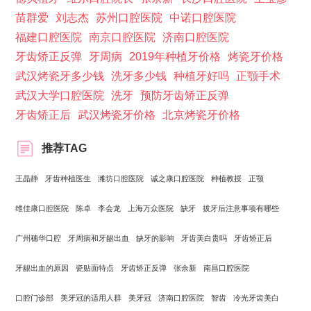
苗群爱
刘志杰
苏州口腔医院
中诺口腔医院
福建口腔医院
南京口腔医院
济南口腔医院
牙齿矫正反弹
牙周病
2019年种植牙价格
烤瓷牙价格
武汉烤瓷牙多少钱
洗牙多少钱
种植牙好吗
正颚手术
武汉大学口腔医院
洗牙
预防牙齿矫正反弹
牙齿矫正后
武汉烤瓷牙价格
北京烤瓷牙价格
推荐TAG
王晶静
牙齿种植医生
潍坊口腔医院
诚之康口腔医院
种植教授
正颚
维佳康口腔医院
陈卓
李会龙
上海万众医院
缺牙
拔牙后注意事项有哪些
广州穗华口腔
牙周病和牙龈出血
缺牙的影响
牙齿美白贵吗
牙齿矫正后
牙龈出血的原因
瓷贴面特点
牙齿矫正反弹
张余新
南昌口腔医院
口腔门诊部
美牙冠的适用人群
美牙冠
济南口腔医院
智齿
冷光牙齿美白