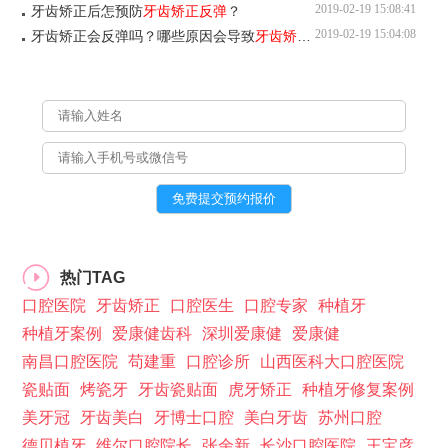
2019-02-19 15:08:41
牙齿矫正后怎预防
牙齿矫正反弹
？
2019-02-19 15:04:08
牙齿矫正会反弹吗？哪些原因会导致
牙齿矫正反弹
热门TAG
口腔医院
牙齿矫正
口腔医生
口腔专家
种植牙
种植牙案例
爱康健齿科
深圳爱康健
爱康健
南昌口腔医院
苟建重
口腔诊所
山西医科大口腔医院
瓷贴面
烤瓷牙
牙齿瓷贴面
虎牙矫正
种植牙修复案例
美牙冠
牙齿美白
牙博士口腔
美白牙齿
苏州口腔
德贝植牙
维尔口腔院长
张余新
长沙口腔医院
王宝彦