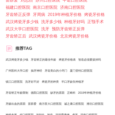
苗群爱
刘志杰
苏州口腔医院
中诺口腔医院
福建口腔医院
南京口腔医院
济南口腔医院
牙齿矫正反弹
牙周病
2019年种植牙价格
烤瓷牙价格
武汉烤瓷牙多少钱
洗牙多少钱
种植牙好吗
正颚手术
武汉大学口腔医院
洗牙
预防牙齿矫正反弹
牙齿矫正后
武汉烤瓷牙价格
北京烤瓷牙价格
推荐TAG
武汉烤瓷牙多少钱
牙齿矫正的最佳年龄
烤瓷牙价格表
智齿必须要拔掉吗
广州医科大学口腔
抽牙神经
牙齿美白的小窍门
厦门登特口腔医院
镇江口腔医院
洗牙好不好
烤瓷牙的种类
​半口牙缺失种植牙
牙齿矫正年龄限制
德阳口腔医院
缺牙的原因
正畸科
2019年种植牙价格
牙龈出血的原因
苗群爱
南方医大口腔医院
诚之康口腔医院
潍坊口腔医院
种植专家
省口腔医院
张利生
智齿
深圳爱康健
虎牙
济南口腔医院