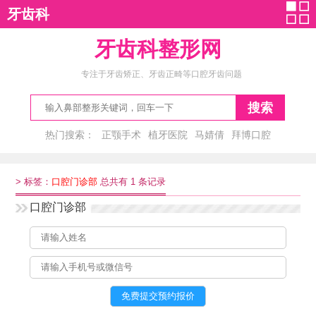
牙齿科
牙齿科整形网
专注于牙齿矫正、牙齿正畸等口腔牙齿问题
搜索
热门搜索：
正颚手术
植牙医院
马婧倩
拜博口腔
张利生
>
标签：
口腔门诊部
总共有 1 条记录
口腔门诊部