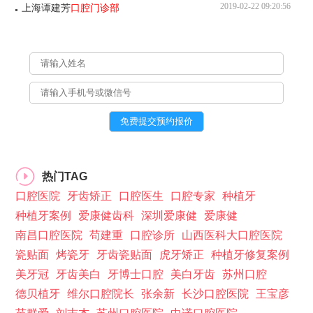
2019-02-22 09:20:56
上海谭建芳
口腔门诊部
热门TAG
口腔医院
牙齿矫正
口腔医生
口腔专家
种植牙
种植牙案例
爱康健齿科
深圳爱康健
爱康健
南昌口腔医院
苟建重
口腔诊所
山西医科大口腔医院
瓷贴面
烤瓷牙
牙齿瓷贴面
虎牙矫正
种植牙修复案例
美牙冠
牙齿美白
牙博士口腔
美白牙齿
苏州口腔
德贝植牙
维尔口腔院长
张余新
长沙口腔医院
王宝彦