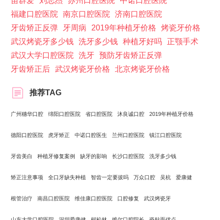
苗群爱
刘志杰
苏州口腔医院
中诺口腔医院
福建口腔医院
南京口腔医院
济南口腔医院
牙齿矫正反弹
牙周病
2019年种植牙价格
烤瓷牙价格
武汉烤瓷牙多少钱
洗牙多少钱
种植牙好吗
正颚手术
武汉大学口腔医院
洗牙
预防牙齿矫正反弹
牙齿矫正后
武汉烤瓷牙价格
北京烤瓷牙价格
推荐TAG
广州穗华口腔
绵阳口腔医院
省口腔医院
沐良诚口腔
2019年种植牙价格
德阳口腔医院
虎牙矫正
中诺口腔医生
兰州口腔医院
镇江口腔医院
牙齿美白
种植牙修复案例
缺牙的影响
长沙口腔医院
洗牙多少钱
矫正注意事项
全口牙缺失种植
智齿一定要拔吗
万众口腔
吴杭
爱康健
根管治疗
南昌口腔医院
维佳康口腔医院
口腔修复
武汉烤瓷牙
山东大学口腔医院
深圳爱康健
柯松林
维尔口腔院长
瓷贴面优点