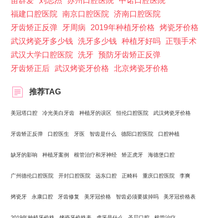
苗群爱
刘志杰
苏州口腔医院
中诺口腔医院
福建口腔医院
南京口腔医院
济南口腔医院
牙齿矫正反弹
牙周病
2019年种植牙价格
烤瓷牙价格
武汉烤瓷牙多少钱
洗牙多少钱
种植牙好吗
正颚手术
武汉大学口腔医院
洗牙
预防牙齿矫正反弹
牙齿矫正后
武汉烤瓷牙价格
北京烤瓷牙价格
推荐TAG
美冠塔口腔
冷光美白牙齿
种植牙的误区
恒伦口腔医院
武汉烤瓷牙价格
牙齿矫正反弹
口腔医生
牙医
智齿是什么
德阳口腔医院
口腔种植
缺牙的影响
种植牙案例
根管治疗和牙神经
矫正虎牙
海德堡口腔
广州德伦口腔医院
开封口腔医院
远东口腔
正畸科
重庆口腔医院
李爽
烤瓷牙
永康口腔
牙齿修复
美牙冠价格
智齿必须要拔掉吗
美牙冠价格表
2019年种植牙价格
烤瓷牙价格表
虎牙是什么
圣贝口腔
根管治疗