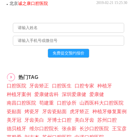
2019-02-21 15:25:30
北京
诚之康口腔医院
热门TAG
口腔医院
牙齿矫正
口腔医生
口腔专家
种植牙
种植牙案例
爱康健齿科
深圳爱康健
爱康健
南昌口腔医院
苟建重
口腔诊所
山西医科大口腔医院
瓷贴面
烤瓷牙
牙齿瓷贴面
虎牙矫正
种植牙修复案例
美牙冠
牙齿美白
牙博士口腔
美白牙齿
苏州口腔
德贝植牙
维尔口腔院长
张余新
长沙口腔医院
王宝彦