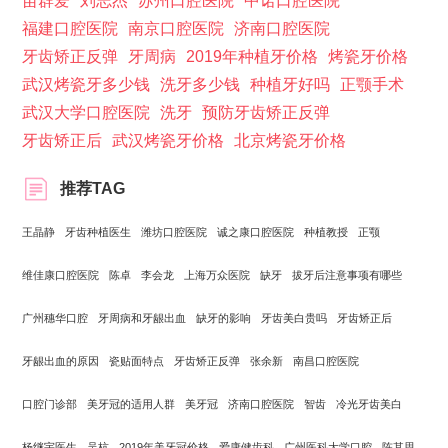
苗群爱
刘志杰
苏州口腔医院
中诺口腔医院
福建口腔医院
南京口腔医院
济南口腔医院
牙齿矫正反弹
牙周病
2019年种植牙价格
烤瓷牙价格
武汉烤瓷牙多少钱
洗牙多少钱
种植牙好吗
正颚手术
武汉大学口腔医院
洗牙
预防牙齿矫正反弹
牙齿矫正后
武汉烤瓷牙价格
北京烤瓷牙价格
推荐TAG
王晶静
牙齿种植医生
潍坊口腔医院
诚之康口腔医院
种植教授
正颚
维佳康口腔医院
陈卓
李会龙
上海万众医院
缺牙
拔牙后注意事项有哪些
广州穗华口腔
牙周病和牙龈出血
缺牙的影响
牙齿美白贵吗
牙齿矫正后
牙龈出血的原因
瓷贴面特点
牙齿矫正反弹
张余新
南昌口腔医院
口腔门诊部
美牙冠的适用人群
美牙冠
济南口腔医院
智齿
冷光牙齿美白
杨继宇医生
吴杭
2019年美牙冠价格
爱康健齿科
广州医科大学口腔
陈其思